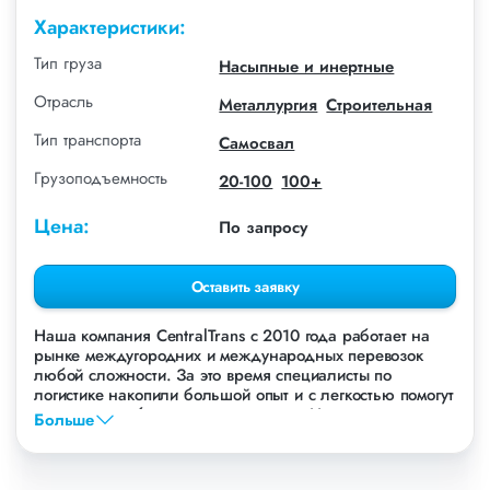
Характеристики:
Тип груза
Насыпные и инертные
Отрасль
Металлургия
Строительная
Тип транспорта
Самосвал
Грузоподъемность
20-100
100+
Цена:
По запросу
Оставить заявку
Наша компания СentralTrans с 2010 года работает на
рынке междугородних и международных перевозок
любой сложности. За это время специалисты по
логистике накопили большой опыт и с легкостью помогут
перевезти любые грузы, в том числе Никель и
Больше
никелевые руды.
Осуществляем грузоперевозки Никеля и никелевых руд