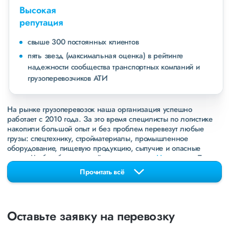
Высокая
репутация
свыше 300 постоянных клиентов
пять звезд (максимальная оценка) в рейтинге
надежности сообщества транспортных компаний и
грузоперевозчиков АТИ
На рынке грузоперевозок наша организация успешно
работает с 2010 года. За это время специлисты по логистике
накопили большой опыт и без проблем перевезут любые
грузы: спецтехнику, стройматериалы, промышленное
оборудование, пищевую продукцию, сыпучие и опасные
грузы. Чтобы убедиться зайдите в раздел
«Наш опыт»
. Там
свежие примеры перевозок, которые обновляются несколько
Прочитать всё
раз в неделю. Также недавно мы запустили новые
направления в
ДНР
и
ЛНР
. Предоставляем все стандартные
виды дополнительных услуг: оформление страховки,
погрузочно-разгрузочные работы, оформление документации,
Оставьте заявку на перевозку
экспедирование. За каждым клиентом закреплен менеджер,
который сообщит о текущем статусе вашего груза. Чтобы