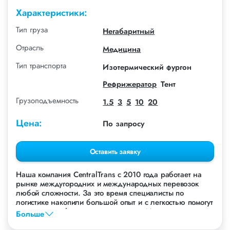
Характеристики:
Тип груза
Негабаритный
Отрасль
Медицина
Тип транспорта
Изотермический фургон
Рефрижератор
Тент
Грузоподъемность
1.5
3
5
10
20
Цена:
По запросу
Оставить заявку
Наша компания СentralTrans с 2010 года работает на
рынке междугородних и международных перевозок
любой сложности. За это время специалисты по
логистике накопили большой опыт и с легкостью помогут
перевезти любые грузы, в том числе Медицинское
Больше
оборудование.