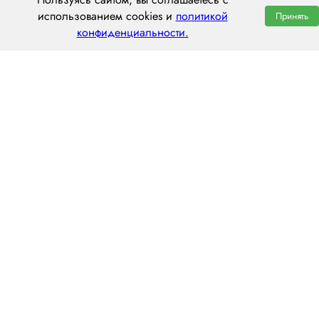
использованием cookies и
политикой
Принять
конфиденциальности.
ООО «ЦЕНТРАЛ ТРАНС»
630112, г. Новосибирск, ул. Фрунзе, 242
пн–пт: 8:00–20:00
8 (800) 551 7490
novosibirsk@centraltrans.ru
Написать руководителю
О компании
Контакты
Наш опыт
Перегон по РФ