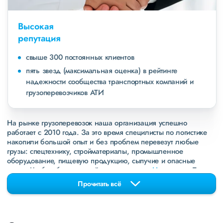
Высокая
репутация
свыше 300 постоянных клиентов
пять звезд (максимальная оценка) в рейтинге
надежности сообщества транспортных компаний и
грузоперевозчиков АТИ
На рынке грузоперевозок наша организация успешно
работает с 2010 года. За это время специлисты по логистике
накопили большой опыт и без проблем перевезут любые
грузы: спецтехнику, стройматериалы, промышленное
оборудование, пищевую продукцию, сыпучие и опасные
грузы. Чтобы убедиться зайдите в раздел
«Наш опыт»
. Там
свежие примеры перевозок, которые обновляются несколько
Прочитать всё
раз в неделю. Также недавно мы запустили новые
направления в
ДНР
и
ЛНР
. Предоставляем все стандартные
виды дополнительных услуг: оформление страховки,
погрузочно-разгрузочные работы, оформление документации,