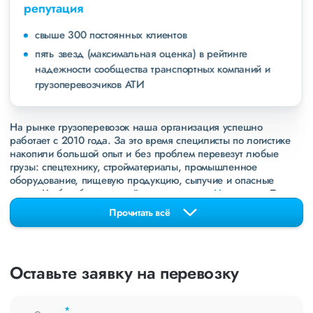
репутация
свыше 300 постоянных клиентов
пять звезд (максимальная оценка) в рейтинге
надежности сообщества транспортных компаний и
грузоперевозчиков АТИ
На рынке грузоперевозок наша организация успешно
работает с 2010 года. За это время специлисты по логистике
накопили большой опыт и без проблем перевезут любые
грузы: спецтехнику, стройматериалы, промышленное
оборудование, пищевую продукцию, сыпучие и опасные
грузы. Чтобы убедиться зайдите в раздел
«Наш опыт»
. Там
свежие примеры перевозок, которые обновляются несколько
Прочитать всё
раз в неделю. Также недавно мы запустили новые
направления в
ДНР
и
ЛНР
. Предоставляем все стандартные
виды дополнительных услуг: оформление страховки,
погрузочно-разгрузочные работы, оформление документации,
Оставьте заявку на перевозку
экспедирование. За каждым клиентом закреплен менеджер,
который сообщит о текущем статусе вашего груза. Чтобы
получить коммерческое предложение заполните форму на
*