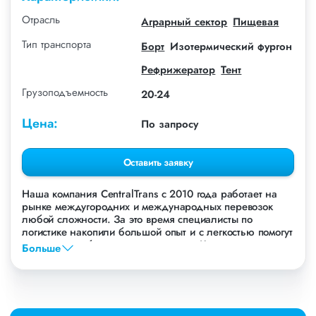
Отрасль
Аграрный сектор
Пищевая
Тип транспорта
Борт
Изотермический фургон
Рефрижератор
Тент
Грузоподъемность
20-24
Цена:
По запросу
Оставить заявку
Наша компания СentralTrans с 2010 года работает на
рынке междугородних и международных перевозок
любой сложности. За это время специалисты по
логистике накопили большой опыт и с легкостью помогут
перевезти любые грузы, в том числе Картофель.
Больше
Осуществляем грузоперевозки Картофеля в
Новосибирске, по всей территории России и стран СНГ.
Мы уже перевезли более 756 000 тонн грузов для
таких крупных компаний, как: Газпром, ЛСР,