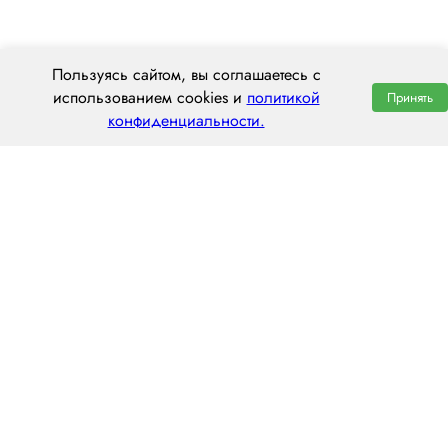
Пользуясь сайтом, вы соглашаетесь с
использованием cookies и
политикой
Принять
конфиденциальности.
ООО «ЦЕНТРАЛ ТРАНС»
630112, г. Новосибирск, ул. Фрунзе, 242
пн–пт: 8:00–20:00
8 (800) 551 7490
novosibirsk@centraltrans.ru
Написать руководителю