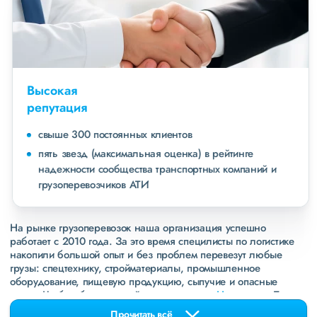
Высокая
репутация
свыше 300 постоянных клиентов
пять звезд (максимальная оценка) в рейтинге
надежности сообщества транспортных компаний и
грузоперевозчиков АТИ
На рынке грузоперевозок наша организация успешно
работает с 2010 года. За это время специлисты по логистике
накопили большой опыт и без проблем перевезут любые
грузы: спецтехнику, стройматериалы, промышленное
оборудование, пищевую продукцию, сыпучие и опасные
грузы. Чтобы убедиться зайдите в раздел
«Наш опыт»
. Там
свежие примеры перевозок, которые обновляются несколько
Прочитать всё