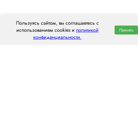
Пользуясь сайтом, вы соглашаетесь с
использованием cookies и
политикой
Принять
конфиденциальности.
ООО «ЦЕНТРАЛ ТРАНС»
630112, г. Новосибирск, ул. Фрунзе, 242
пн–пт: 8:00–20:00
8 (800) 551 7490
novosibirsk@centraltrans.ru
Написать руководителю