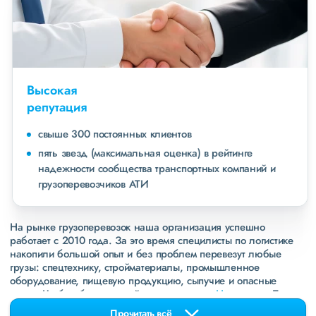
Высокая
репутация
свыше 300 постоянных клиентов
пять звезд (максимальная оценка) в рейтинге
надежности сообщества транспортных компаний и
грузоперевозчиков АТИ
На рынке грузоперевозок наша организация успешно
работает с 2010 года. За это время специлисты по логистике
накопили большой опыт и без проблем перевезут любые
грузы: спецтехнику, стройматериалы, промышленное
оборудование, пищевую продукцию, сыпучие и опасные
грузы. Чтобы убедиться зайдите в раздел
«Наш опыт»
. Там
свежие примеры перевозок, которые обновляются несколько
Прочитать всё