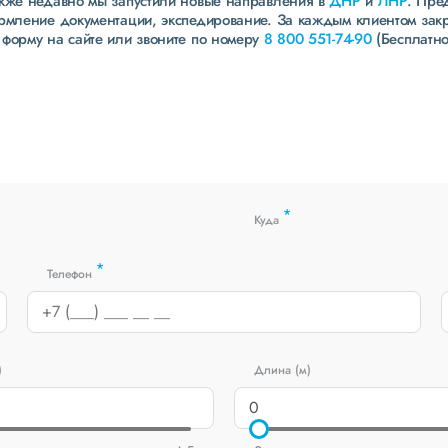
акже недавно мы запустили новые направления в
ДНР
и
ЛНР
. Пре
ормление документации, экспедирование. За каждым клиентом зак
 форму на сайте или звоните по номеру
8 800 551-74-90
(Бесплатно
*
Куда
*
Телефон
)
Длина (м)