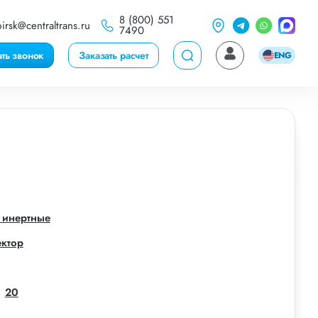
8 (800) 551
irsk@centraltrans.ru
7490
ать звонок
Заказать расчет
ENG
 инертные
ектор
20