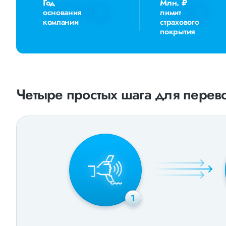
Год
Млн. ₽
основания
лимит
компании
страхового
покрытия
Четыре простых шага для перево
1