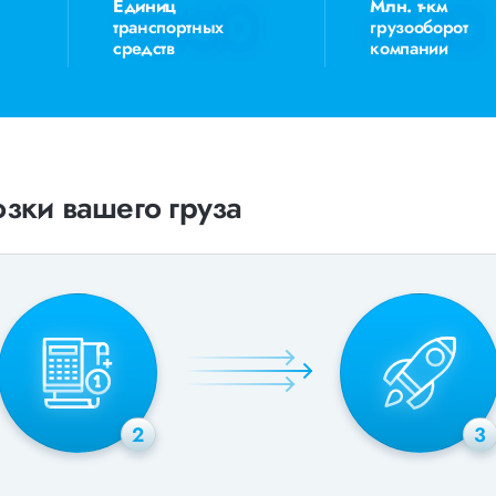
Единиц
Млн. т-км
транспортных
грузооборот
средств
компании
зки вашего груза
2
3