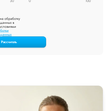
30
0
100
на обработку
данных в
 условиями
ботки
 данных
Рассчитать