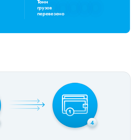
Тонн
грузов
перевезено
4