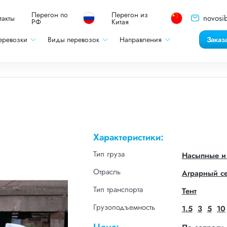
Перегон по
Перегон из
novosib
такты
РФ
Китая
еревозки
Виды перевозок
Направления
Заказ
Характеристики:
Тип груза
Насыпные и
Отрасль
Аграрный с
Тип транспорта
Тент
Грузоподъемность
1.5
3
5
10