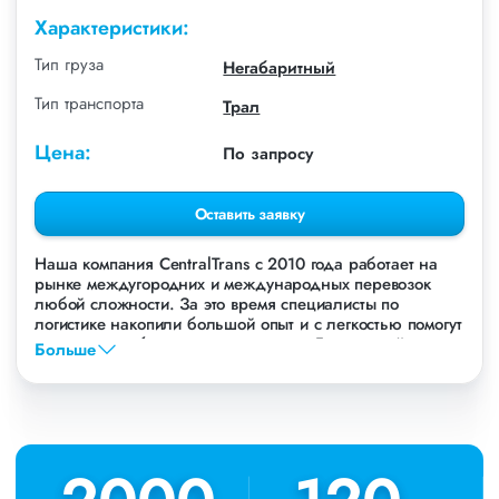
Характеристики:
Тип груза
Негабаритный
Тип транспорта
Трал
Цена:
По запросу
Оставить заявку
Наша компания СentralTrans с 2010 года работает на
рынке междугородних и международных перевозок
любой сложности. За это время специалисты по
логистике накопили большой опыт и с легкостью помогут
перевезти любые грузы, в том числе Гусеничный кран
Больше
Sennebogen.
Осуществляем грузоперевозки Гусеничного крана
Sennebogen в Новосибирске, по всей территории России
и стран СНГ. Мы уже перевезли более 756 000 тонн
грузов для таких крупных компаний, как: Газпром, ЛСР,
Пиастрелла, Свел, Кровтрейд и многих других. Чтобы