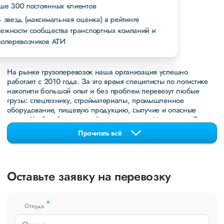
свыше 300 постоянных клиентов
пять звезд (максимальная оценка) в рейтинге
надежности сообщества транспортных компаний и
грузоперевозчиков АТИ
На рынке грузоперевозок наша организация успешно
работает с 2010 года. За это время специлисты по логистике
накопили большой опыт и без проблем перевезут любые
грузы: спецтехнику, стройматериалы, промышленное
оборудование, пищевую продукцию, сыпучие и опасные
грузы. Чтобы убедиться зайдите в раздел
«Наш опыт»
. Там
свежие примеры перевозок, которые обновляются несколько
Прочитать всё
раз в неделю. Также недавно мы запустили новые
направления в
ДНР
и
ЛНР
. Предоставляем все стандартные
виды дополнительных услуг: оформление страховки,
погрузочно-разгрузочные работы, оформление документации,
Оставьте заявку на перевозку
экспедирование. За каждым клиентом закреплен менеджер,
который сообщит о текущем статусе вашего груза. Чтобы
получить коммерческое предложение заполните форму на
*
сайте или звоните по номеру
8 800 551-74-90
(Бесплатно по
Откуда
РФ).