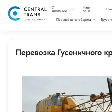
О
Наш
Кон
компании
опыт
Перевозка негабарита
Грузоп
Перевозка Гусеничного кр