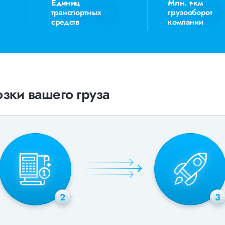
Единиц
Млн. т-км
транспортных
грузооборот
средств
компании
зки вашего груза
2
3