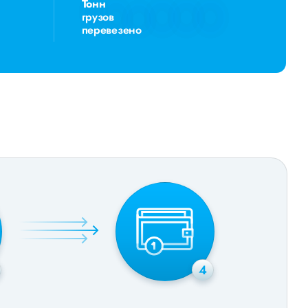
Тонн
грузов
перевезено
4