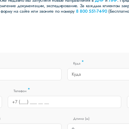
акже недавно мы запустили новые направления в
ДНР
и
ЛНР
. Пре
ормление документации, экспедирование. За каждым клиентом зак
 форму на сайте или звоните по номеру
8 800 551-74-90
(Бесплатно
*
Куда
*
Телефон
)
Длина (м)