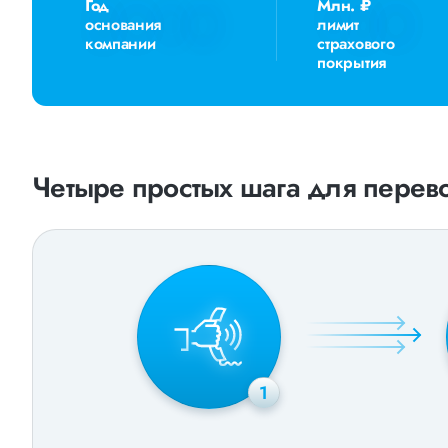
Год
Млн. ₽
основания
лимит
компании
страхового
покрытия
Четыре простых шага для перево
1