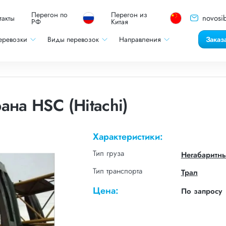
Перегон по
Перегон из
novosib
такты
РФ
Китая
еревозки
Виды перевозок
Направления
Заказ
ана HSC (Hitachi)
Характеристики:
Тип груза
Негабаритн
Тип транспорта
Трал
Цена:
По запросу