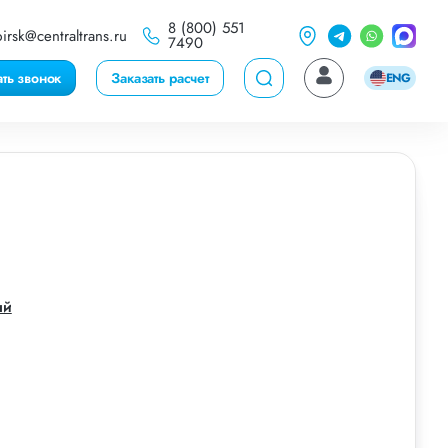
8 (800) 551
irsk@centraltrans.ru
7490
ать звонок
Заказать расчет
ENG
ый