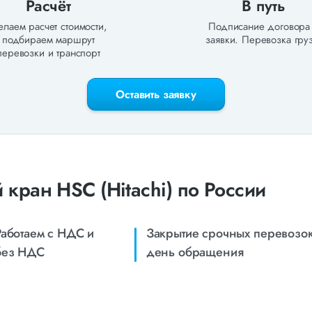
Расчёт
В путь
лаем расчет стоимости,
Подписание договора
подбираем маршрут
заявки. Перевозка груз
перевозки и транспорт
Оставить заявку
кран HSC (Hitachi) по России
Работаем с НДС и
Закрытие срочных перевозок
без НДС
день обращения