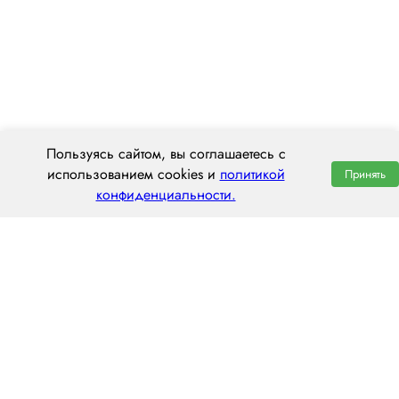
Пользуясь сайтом, вы соглашаетесь с
использованием cookies и
политикой
Принять
конфиденциальности.
ООО «ЦЕНТРАЛ ТРАНС»
630112, г. Новосибирск, ул. Фрунзе, 242
пн–пт: 8:00–20:00
8 (800) 551 7490
novosibirsk@centraltrans.ru