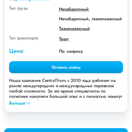
Тип груза
Негабаритный
Негабаритный, тяжеловесный
Тяжеловесный
Тип транспорта
Трал
Цена:
По запросу
Оставить заявку
Наша компания СentralTrans с 2010 года работает на
рынке междугородних и международных перевозок
любой сложности. За это время специалисты по
логистике накопили большой опыт и с легкостью помогут
перевезти любые грузы, в том числе Дробилку
Больше
Nordberg.
Осуществляем грузоперевозки Дробилки Nordberg в
Новосибирске, по всей территории России и стран СНГ.
Мы уже перевезли более 756 000 тонн грузов для