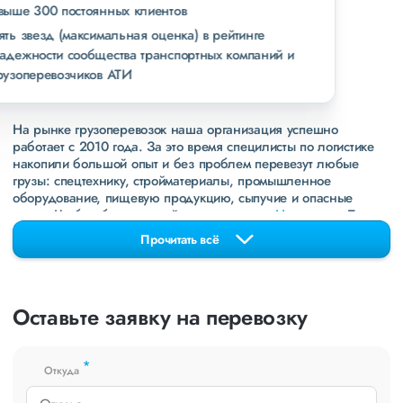
свыше 300 постоянных клиентов
пять звезд (максимальная оценка) в рейтинге
надежности сообщества транспортных компаний и
грузоперевозчиков АТИ
На рынке грузоперевозок наша организация успешно
работает с 2010 года. За это время специлисты по логистике
накопили большой опыт и без проблем перевезут любые
грузы: спецтехнику, стройматериалы, промышленное
оборудование, пищевую продукцию, сыпучие и опасные
грузы. Чтобы убедиться зайдите в раздел
«Наш опыт»
. Там
свежие примеры перевозок, которые обновляются несколько
Прочитать всё
раз в неделю. Также недавно мы запустили новые
направления в
ДНР
и
ЛНР
. Предоставляем все стандартные
виды дополнительных услуг: оформление страховки,
погрузочно-разгрузочные работы, оформление документации,
Оставьте заявку на перевозку
экспедирование. За каждым клиентом закреплен менеджер,
который сообщит о текущем статусе вашего груза. Чтобы
получить коммерческое предложение заполните форму на
*
сайте или звоните по номеру
8 800 551-74-90
(Бесплатно по
Откуда
РФ).