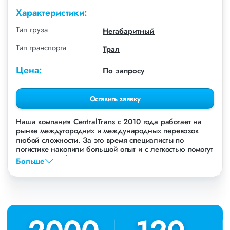
Характеристики:
Тип груза
Негабаритный
Тип транспорта
Трал
Цена:
По запросу
Оставить заявку
Наша компания СentralTrans с 2010 года работает на
рынке междугородних и международных перевозок
любой сложности. За это время специалисты по
логистике накопили большой опыт и с легкостью помогут
перевезти любые грузы, в том числе Буровую установку
Больше
Sunward.
Осуществляем грузоперевозки Буровой установки
Sunward в Новосибирске, по всей территории России и
стран СНГ. Мы уже перевезли более 756 000 тонн
грузов для таких крупных компаний, как: Газпром, ЛСР,
Пиастрелла, Свел, Кровтрейд и многих других. Чтобы