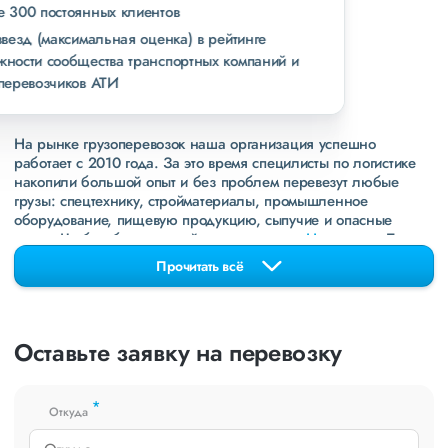
свыше 300 постоянных клиентов
пять звезд (максимальная оценка) в рейтинге
надежности сообщества транспортных компаний и
грузоперевозчиков АТИ
На рынке грузоперевозок наша организация успешно
работает с 2010 года. За это время специлисты по логистике
накопили большой опыт и без проблем перевезут любые
грузы: спецтехнику, стройматериалы, промышленное
оборудование, пищевую продукцию, сыпучие и опасные
грузы. Чтобы убедиться зайдите в раздел
«Наш опыт»
. Там
свежие примеры перевозок, которые обновляются несколько
Прочитать всё
раз в неделю. Также недавно мы запустили новые
направления в
ДНР
и
ЛНР
. Предоставляем все стандартные
виды дополнительных услуг: оформление страховки,
погрузочно-разгрузочные работы, оформление документации,
Оставьте заявку на перевозку
экспедирование. За каждым клиентом закреплен менеджер,
который сообщит о текущем статусе вашего груза. Чтобы
получить коммерческое предложение заполните форму на
*
сайте или звоните по номеру
8 800 551-74-90
(Бесплатно по
Откуда
РФ).