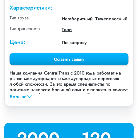
Характеристики:
Тип груза
Негабаритный
Тяжеловесный
Тип транспорта
Трал
Цена:
По запросу
Оставить заявку
Наша компания СentralTrans с 2010 года работает на
рынке междугородних и международных перевозок
любой сложности. За это время специалисты по
логистике накопили большой опыт и с легкостью помогут
перевезти любые грузы, в том числе Буровая установка
Больше
DML.
Осуществляем грузоперевозки Буровой установки DML в
Новосибирске, по всей территории России и стран СНГ.
Мы уже перевезли более 756 000 тонн грузов для
таких крупных компаний, как: Газпром, ЛСР,
Пиастрелла, Свел, Кровтрейд и многих других. Чтобы