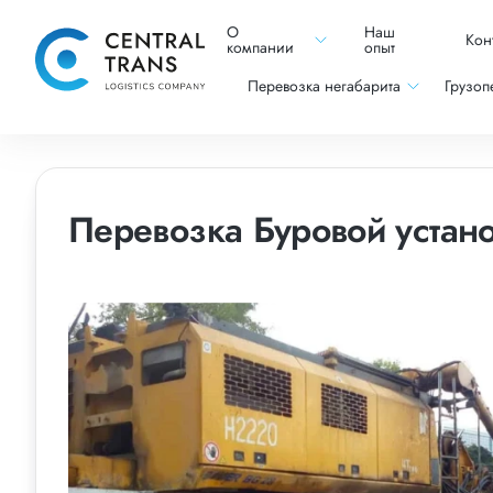
О
Наш
Кон
компании
опыт
Перевозка негабарита
Грузоп
Перевозка Буровой устано