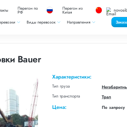
Перегон по
Перегон из
novosib
такты
РФ
Китая
еревозки
Виды перевозок
Направления
Заказ
вки Bauer
Характеристики:
Тип груза
Негабаритн
Тип транспорта
Трал
Цена:
По запросу