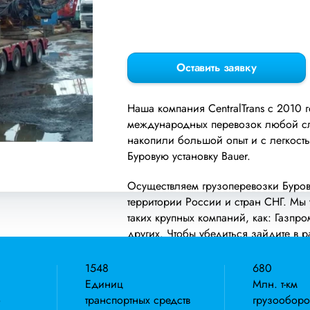
Оставить заявку
Наша компания СentralTrans с 2010 
международных перевозок любой сло
накопили большой опыт и с легкость
Буровую установку Bauer.
Осуществляем грузоперевозки Бурово
территории России и стран СНГ. Мы
таких крупных компаний, как: Газпр
других. Чтобы убедиться зайдите в 
Предоставляем все стандартные вид
1548
680
погрузочно-разгрузочные работы, о
Единиц
Млн. т-км
каждым клиентом закреплен менедже
о
транспортных средств
грузооборо