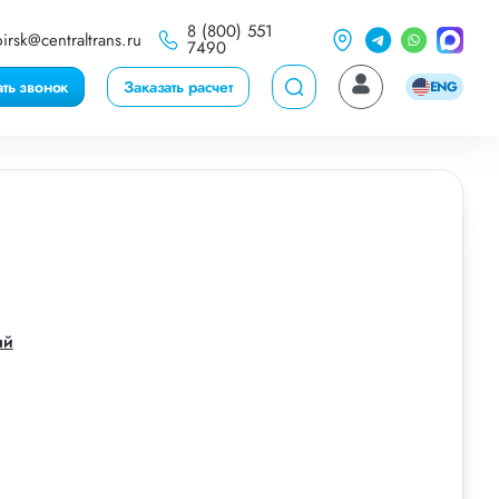
8 (800) 551
irsk@centraltrans.ru
7490
ать звонок
Заказать расчет
ENG
ый