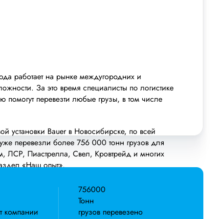
года работает на рынке междугородних и
жности. За это время специалисты по логистике
ю помогут перевезти любые грузы, в том числе
й установки Bauer в Новосибирске, по всей
 уже перевезли более 756 000 тонн грузов для
ом, ЛСР, Пиастрелла, Свел, Кровтрейд и многих
раздел «Наш опыт».
ы дополнительных услуг: оформление страховки,
756000
формление документации, экспедирование. За
Тонн
р, который сообщит о текущем статусе вашего
т компании
грузов перевезено