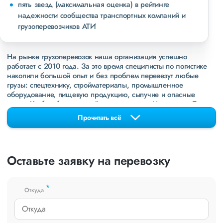
пять звезд (максимальная оценка) в рейтинге
надежности сообщества транспортных компаний и
грузоперевозчиков АТИ
На рынке грузоперевозок наша организация успешно
работает с 2010 года. За это время специлисты по логистике
накопили большой опыт и без проблем перевезут любые
грузы: спецтехнику, стройматериалы, промышленное
оборудование, пищевую продукцию, сыпучие и опасные
грузы. Чтобы убедиться зайдите в раздел
«Наш опыт»
. Там
свежие примеры перевозок, которые обновляются несколько
Прочитать всё
раз в неделю. Также недавно мы запустили новые
направления в
ДНР
и
ЛНР
. Предоставляем все стандартные
виды дополнительных услуг: оформление страховки,
погрузочно-разгрузочные работы, оформление документации,
Оставьте заявку на перевозку
экспедирование. За каждым клиентом закреплен менеджер,
который сообщит о текущем статусе вашего груза. Чтобы
получить коммерческое предложение заполните форму на
*
сайте или звоните по номеру
8 800 551-74-90
(Бесплатно по
Откуда
РФ).