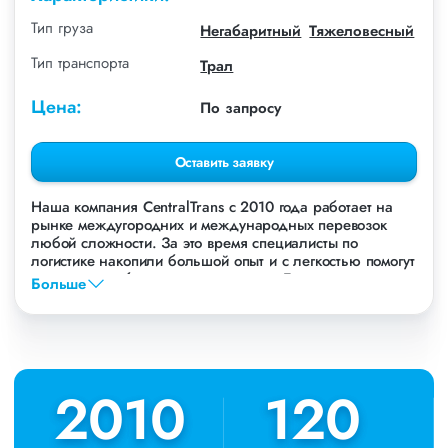
Тип груза
Негабаритный
Тяжеловесный
Тип транспорта
Трал
Цена:
По запросу
Оставить заявку
Наша компания СentralTrans с 2010 года работает на
рынке междугородних и международных перевозок
любой сложности. За это время специалисты по
логистике накопили большой опыт и с легкостью помогут
перевезти любые грузы, в том числе Бульдозер
Больше
Beezone.
Осуществляем грузоперевозки Бульдозера Beezone в
Новосибирске, по всей территории России и стран СНГ.
Мы уже перевезли более 756 000 тонн грузов для
таких крупных компаний, как: Газпром, ЛСР,
2010
2010
120
120
Пиастрелла, Свел, Кровтрейд и многих других. Чтобы
убедиться зайдите в раздел «Наш опыт».