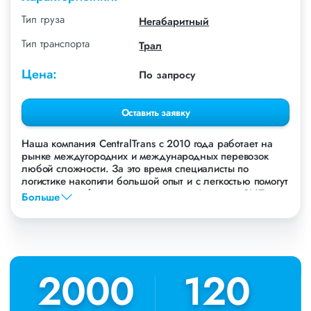
Тип груза
Негабаритный
Тип транспорта
Трал
Цена:
По запросу
Оставить заявку
Наша компания СentralTrans с 2010 года работает на
рынке междугородних и международных перевозок
любой сложности. За это время специалисты по
логистике накопили большой опыт и с легкостью помогут
перевезти любые грузы, в том числе Автокран ЗИЛ.
Больше
Осуществляем грузоперевозки Автокрана ЗИЛ в
Новосибирске, по всей территории России и стран СНГ.
Мы уже перевезли более 756 000 тонн грузов для
таких крупных компаний, как: Газпром, ЛСР,
Пиастрелла, Свел, Кровтрейд и многих других. Чтобы
2010
2010
120
120
убедиться зайдите в раздел «Наш опыт».
Предоставляем все стандартные виды дополнительных