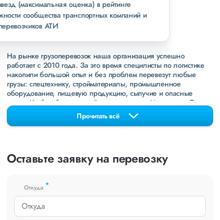
пять звезд (максимальная оценка) в рейтинге
надежности сообщества транспортных компаний и
грузоперевозчиков АТИ
На рынке грузоперевозок наша организация успешно
работает с 2010 года. За это время специлисты по логистике
накопили большой опыт и без проблем перевезут любые
грузы: спецтехнику, стройматериалы, промышленное
оборудование, пищевую продукцию, сыпучие и опасные
грузы. Чтобы убедиться зайдите в раздел
«Наш опыт»
. Там
свежие примеры перевозок, которые обновляются несколько
Прочитать всё
раз в неделю. Также недавно мы запустили новые
направления в
ДНР
и
ЛНР
. Предоставляем все стандартные
виды дополнительных услуг: оформление страховки,
погрузочно-разгрузочные работы, оформление документации,
Оставьте заявку на перевозку
экспедирование. За каждым клиентом закреплен менеджер,
который сообщит о текущем статусе вашего груза. Чтобы
получить коммерческое предложение заполните форму на
*
сайте или звоните по номеру
8 800 551-74-90
(Бесплатно по
Откуда
РФ).