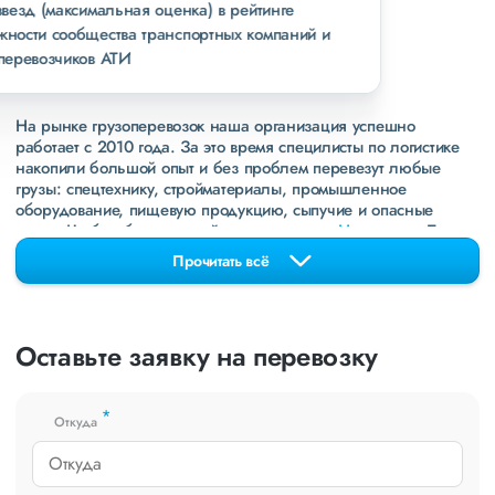
пять звезд (максимальная оценка) в рейтинге
надежности сообщества транспортных компаний и
грузоперевозчиков АТИ
На рынке грузоперевозок наша организация успешно
работает с 2010 года. За это время специлисты по логистике
накопили большой опыт и без проблем перевезут любые
грузы: спецтехнику, стройматериалы, промышленное
оборудование, пищевую продукцию, сыпучие и опасные
грузы. Чтобы убедиться зайдите в раздел
«Наш опыт»
. Там
свежие примеры перевозок, которые обновляются несколько
Прочитать всё
раз в неделю. Также недавно мы запустили новые
направления в
ДНР
и
ЛНР
. Предоставляем все стандартные
виды дополнительных услуг: оформление страховки,
погрузочно-разгрузочные работы, оформление документации,
Оставьте заявку на перевозку
экспедирование. За каждым клиентом закреплен менеджер,
который сообщит о текущем статусе вашего груза. Чтобы
получить коммерческое предложение заполните форму на
*
сайте или звоните по номеру
8 800 551-74-90
(Бесплатно по
Откуда
РФ).