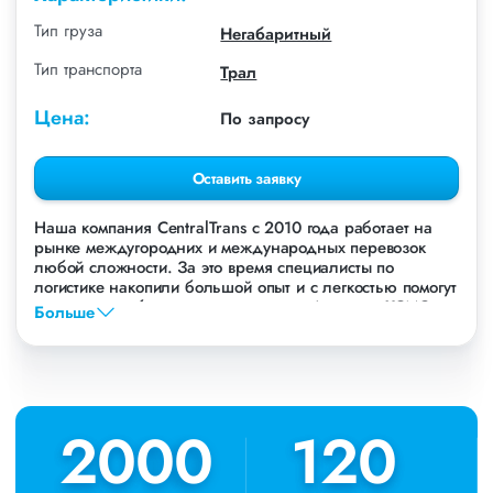
Тип груза
Негабаритный
Тип транспорта
Трал
Цена:
По запросу
Оставить заявку
Наша компания СentralTrans с 2010 года работает на
рынке междугородних и международных перевозок
любой сложности. За это время специалисты по
логистике накопили большой опыт и с легкостью помогут
перевезти любые грузы, в том числе Автокран XCMG.
Больше
Осуществляем грузоперевозки Автокрана XCMG в
Новосибирске, по всей территории России и стран СНГ.
Мы уже перевезли более 756 000 тонн грузов для
таких крупных компаний, как: Газпром, ЛСР,
Пиастрелла, Свел, Кровтрейд и многих других. Чтобы
2010
2010
120
120
убедиться зайдите в раздел «Наш опыт».
Предоставляем все стандартные виды дополнительных