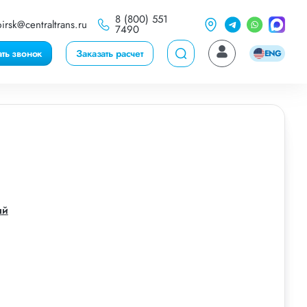
8 (800) 551
irsk@centraltrans.ru
7490
ать звонок
Заказать расчет
ENG
ый