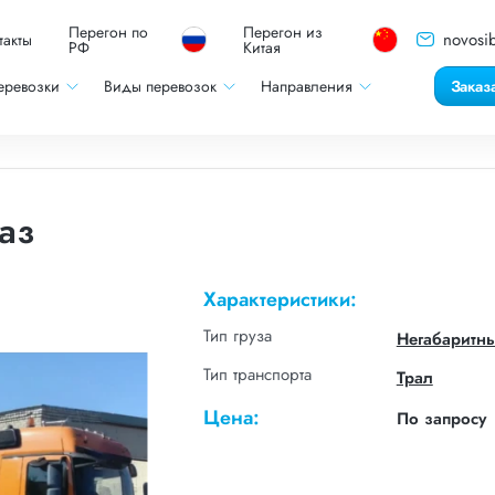
Перегон по
Перегон из
novosib
такты
РФ
Китая
еревозки
Виды перевозок
Направления
Заказ
аз
Характеристики:
Тип груза
Негабаритн
Тип транспорта
Трал
Цена:
По запросу