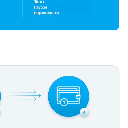
Тонн
грузов
перевезено
4