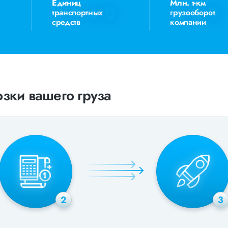
Единиц
Млн. т-км
транспортных
грузооборот
средств
компании
зки вашего груза
2
3