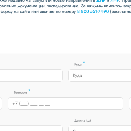
акже недавно мы запустили новые направления в
ДНР
и
ЛНР
. Пре
ормление документации, экспедирование. За каждым клиентом зак
 форму на сайте или звоните по номеру
8 800 551-74-90
(Бесплатно
*
Куда
*
Телефон
)
Длина (м)