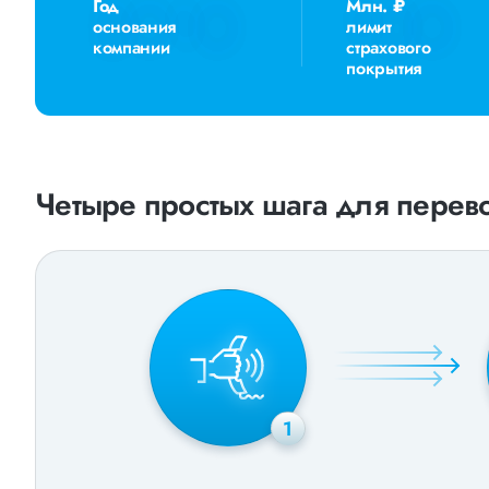
Год
Млн. ₽
основания
лимит
компании
страхового
покрытия
Четыре простых шага для перево
1