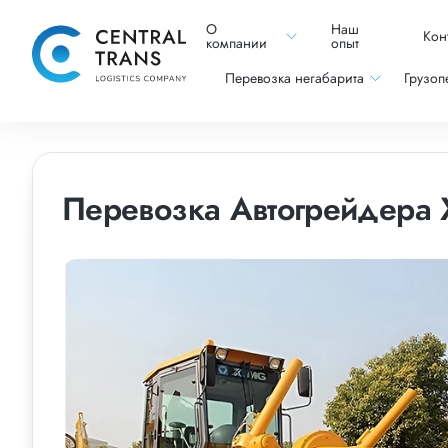
О
Наш
Кон
компании
опыт
Перевозка негабарита
Грузоп
Перевозка Автогрейдера