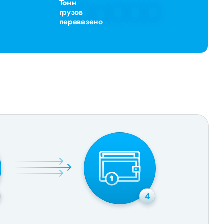
Тонн
грузов
перевезено
4