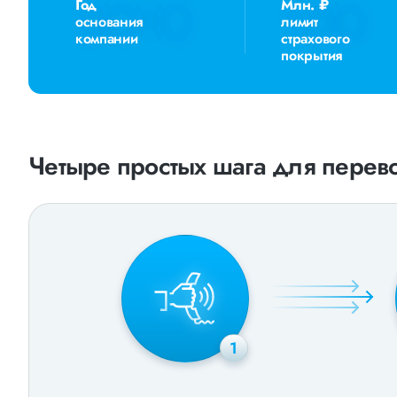
Год
Млн. ₽
основания
лимит
компании
страхового
покрытия
Четыре простых шага для перево
1