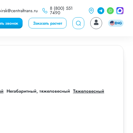
8 (800) 551
irsk@centraltrans.ru
7490
ать звонок
Заказать расчет
ENG
ый
Негабаритный, тяжеловесный
Тяжеловесный