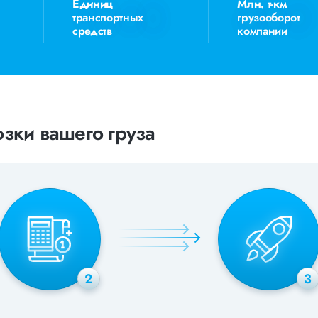
Единиц
Млн. т-км
транспортных
грузооборот
средств
компании
зки вашего груза
2
3