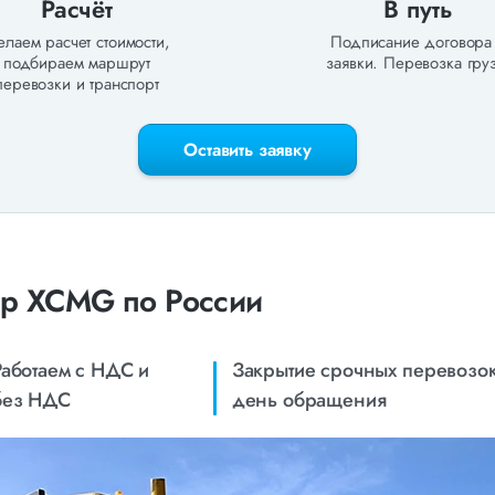
Расчёт
В путь
лаем расчет стоимости,
Подписание договора
подбираем маршрут
заявки. Перевозка груз
перевозки и транспорт
Оставить заявку
ер XCMG по России
Работаем с НДС и
Закрытие срочных перевозок
без НДС
день обращения