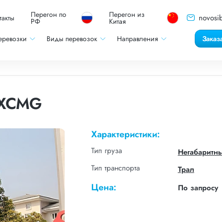
Перегон по
Перегон из
novosib
такты
РФ
Китая
еревозки
Виды перевозок
Направления
Заказ
 XCMG
Характеристики:
Тип груза
Негабаритн
Тип транспорта
Трал
Цена:
По запросу