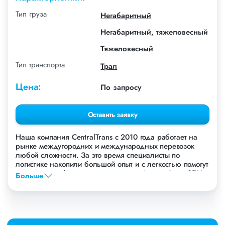
Тип груза
Негабаритный
Негабаритный, тяжеловесный
Тяжеловесный
Тип транспорта
Трал
Цена:
По запросу
Оставить заявку
Наша компания СentralTrans с 2010 года работает на
рынке междугородних и международных перевозок
любой сложности. За это время специалисты по
логистике накопили большой опыт и с легкостью помогут
перевезти любые грузы, в том числе Автогрейдер SEM.
Больше
Осуществляем грузоперевозки Автогрейдера SEM в
Новосибирске, по всей территории России и стран СНГ.
Мы уже перевезли более 756 000 тонн грузов для
таких крупных компаний, как: Газпром, ЛСР,