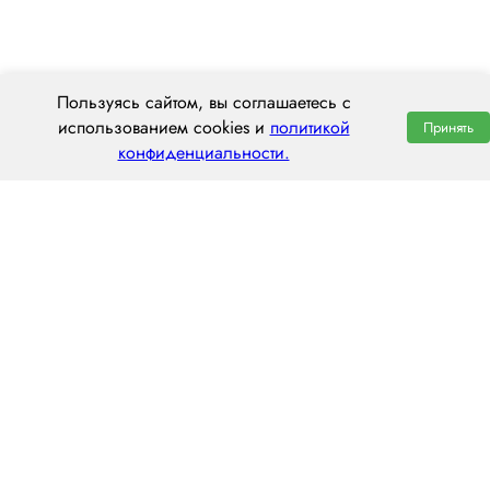
Пользуясь сайтом, вы соглашаетесь с
использованием cookies и
политикой
Принять
конфиденциальности.
ООО «ЦЕНТРАЛ ТРАНС»
630112, г. Новосибирск, ул. Фрунзе, 242
пн–пт: 8:00–20:00
8 (800) 551 7490
novosibirsk@centraltrans.ru
Написать руководителю