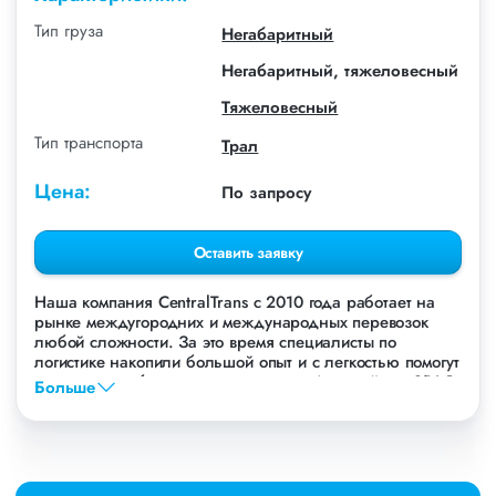
Тип груза
Негабаритный
Негабаритный, тяжеловесный
Тяжеловесный
Тип транспорта
Трал
Цена:
По запросу
Оставить заявку
Наша компания СentralTrans с 2010 года работает на
рынке междугородних и международных перевозок
любой сложности. За это время специалисты по
логистике накопили большой опыт и с легкостью помогут
перевезти любые грузы, в том числе Автогрейдер SDLG.
Больше
Осуществляем грузоперевозки Автогрейдера SDLG в
Новосибирске, по всей территории России и стран СНГ.
Мы уже перевезли более 756 000 тонн грузов для
таких крупных компаний, как: Газпром, ЛСР,