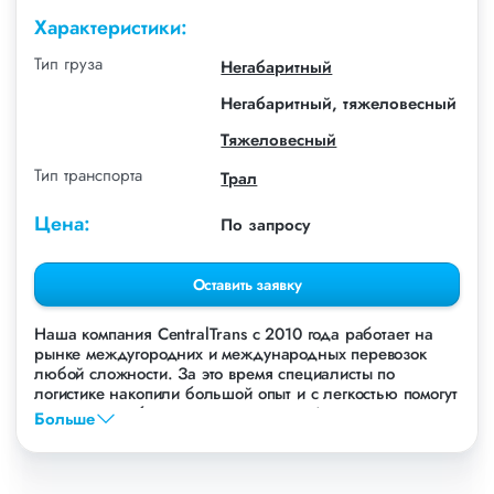
Характеристики:
Тип груза
Негабаритный
Негабаритный, тяжеловесный
Тяжеловесный
Тип транспорта
Трал
Цена:
По запросу
Оставить заявку
Наша компания СentralTrans с 2010 года работает на
рынке междугородних и международных перевозок
любой сложности. За это время специалисты по
логистике накопили большой опыт и с легкостью помогут
перевезти любые грузы, в том числе Асфальтоукладчик
Больше
XCMG.
Осуществляем грузоперевозки Асфальтоукладчика