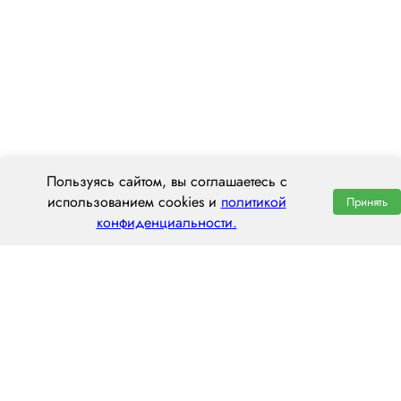
Пользуясь сайтом, вы соглашаетесь с
использованием cookies и
политикой
Принять
конфиденциальности.
ООО «ЦЕНТРАЛ ТРАНС»
630112, г. Новосибирск, ул. Фрунзе, 242
пн–пт: 8:00–20:00
8 (800) 551 7490