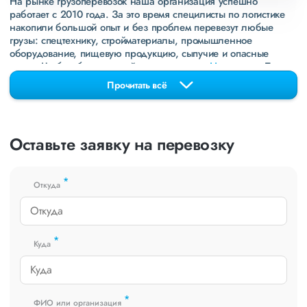
На рынке грузоперевозок наша организация успешно
работает с 2010 года. За это время специлисты по логистике
накопили большой опыт и без проблем перевезут любые
грузы: спецтехнику, стройматериалы, промышленное
оборудование, пищевую продукцию, сыпучие и опасные
грузы. Чтобы убедиться зайдите в раздел
«Наш опыт»
. Там
свежие примеры перевозок, которые обновляются несколько
Прочитать всё
раз в неделю. Также недавно мы запустили новые
направления в
ДНР
и
ЛНР
. Предоставляем все стандартные
виды дополнительных услуг: оформление страховки,
погрузочно-разгрузочные работы, оформление документации,
Оставьте заявку на перевозку
экспедирование. За каждым клиентом закреплен менеджер,
который сообщит о текущем статусе вашего груза. Чтобы
получить коммерческое предложение заполните форму на
*
сайте или звоните по номеру
8 800 551-74-90
(Бесплатно по
Откуда
РФ).
*
Куда
*
ФИО или организация