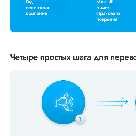
Год
Млн. ₽
основания
лимит
компании
страхового
покрытия
Четыре простых шага для перево
1