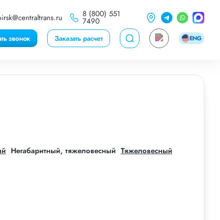
8 (800) 551
irsk@centraltrans.ru
7490
ать звонок
Заказать расчет
ENG
ый
Негабаритный, тяжеловесный
Тяжеловесный