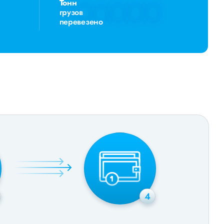
Тонн
грузов
перевезено
4