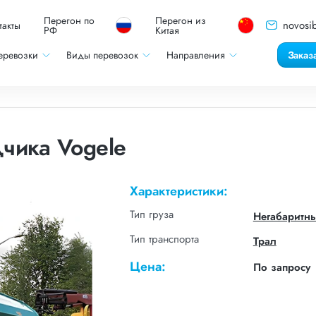
Перегон по
Перегон из
novosib
такты
РФ
Китая
еревозки
Виды перевозок
Направления
Заказ
чика Vogele
Характеристики:
Тип груза
Негабаритн
Тип транспорта
Трал
Цена:
По запросу