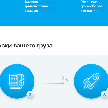
Единиц
Млн. т-км
транспортных
грузооборот
средств
компании
зки вашего груза
2
3