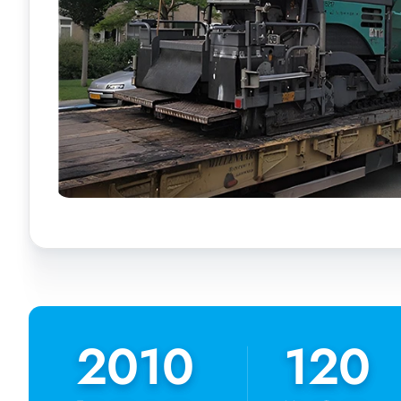
2010
2010
120
120