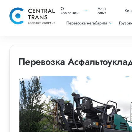
О
Наш
Кон
компании
опыт
Перевозка негабарита
Грузоп
Перевозка Асфальтоуклад