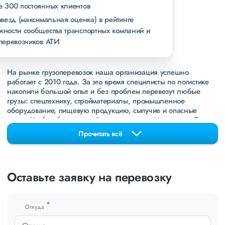
свыше 300 постоянных клиентов
пять звезд (максимальная оценка) в рейтинге
надежности сообщества транспортных компаний и
грузоперевозчиков АТИ
На рынке грузоперевозок наша организация успешно
работает с 2010 года. За это время специлисты по логистике
накопили большой опыт и без проблем перевезут любые
грузы: спецтехнику, стройматериалы, промышленное
оборудование, пищевую продукцию, сыпучие и опасные
грузы. Чтобы убедиться зайдите в раздел
«Наш опыт»
. Там
свежие примеры перевозок, которые обновляются несколько
Прочитать всё
раз в неделю. Также недавно мы запустили новые
направления в
ДНР
и
ЛНР
. Предоставляем все стандартные
виды дополнительных услуг: оформление страховки,
погрузочно-разгрузочные работы, оформление документации,
Оставьте заявку на перевозку
экспедирование. За каждым клиентом закреплен менеджер,
который сообщит о текущем статусе вашего груза. Чтобы
получить коммерческое предложение заполните форму на
*
сайте или звоните по номеру
8 800 551-74-90
(Бесплатно по
Откуда
РФ).