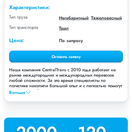
Характеристики:
Тип груза
Негабаритный
Тяжеловесный
Тип транспорта
Трал
Цена:
По запросу
Оставить заявку
Наша компания СentralTrans с 2010 года работает на
рынке междугородних и международных перевозок
любой сложности. За это время специалисты по
логистике накопили большой опыт и с легкостью помогут
перевезти любые грузы, в том числе Асфальтоукладчик
Больше
Десна.
Осуществляем грузоперевозки Асфальтоукладчика
Десна в Новосибирске, по всей территории России и
стран СНГ. Мы уже перевезли более 756 000 тонн
грузов для таких крупных компаний, как: Газпром, ЛСР,
Пиастрелла, Свел, Кровтрейд и многих других. Чтобы