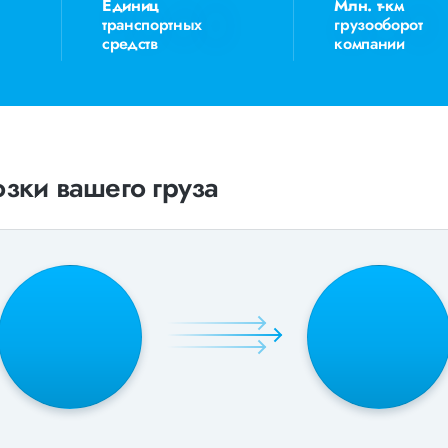
Единиц
Млн. т-км
транспортных
грузооборот
средств
компании
зки вашего груза