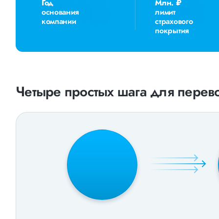
Год
Млн. ₽
основания
лимит
компании
страхового
покрытия
Четыре простых шага для перево