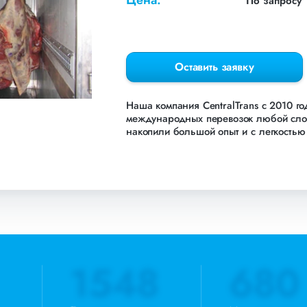
Цена:
По запросу
Оставить заявку
Наша компания СentralTrans с 2010 г
международных перевозок любой сложн
накопили большой опыт и с легкостью 
Осуществляем грузоперевозки Мяса в 
СНГ. Мы уже перевезли более 756 000
Газпром, ЛСР, Пиастрелла, Свел, Кров
раздел «Наш опыт».
Предоставляем все стандартные виды 
погрузочно-разгрузочные работы, оф
клиентом закреплен менеджер, которы
1548
680
получить коммерческое предложение з
800 551-74-90 (Бесплатно по РФ).