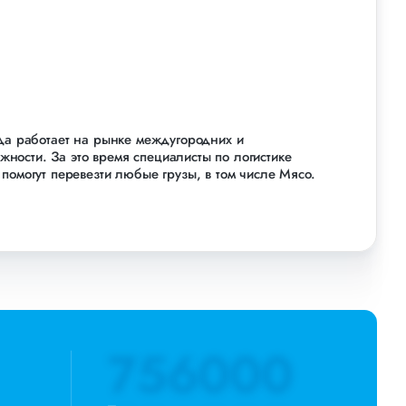
ода работает на рынке междугородних и
ости. За это время специалисты по логистике
помогут перевезти любые грузы, в том числе Мясо.
Новосибирске, по всей территории России и стран
 тонн грузов для таких крупных компаний, как:
трейд и многих других. Чтобы убедиться зайдите в
дополнительных услуг: оформление страховки,
ормление документации, экспедирование. За каждым
й сообщит о текущем статусе вашего груза. Чтобы
756000
аполните форму на сайте или звоните по номеру 8