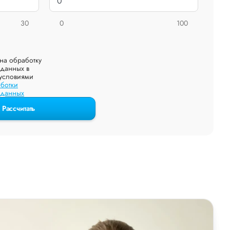
30
0
100
на обработку
данных в
 условиями
ботки
 данных
Рассчитать