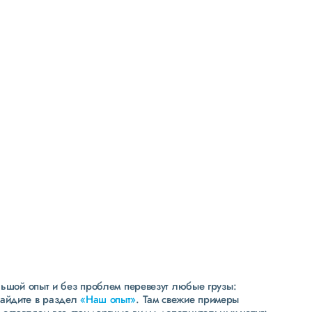
Высокая
репутация
свыше 300 постоянных клиентов
пять звезд (максимальная оценка) в рейтинге
надежности сообщества транспортных компаний
и грузоперевозчиков АТИ
льшой опыт и без проблем перевезут любые грузы:
зайдите в раздел
«Наш опыт»
. Там свежие примеры