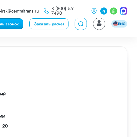
8 (800) 551
irsk@centraltrans.ru
7490
ать звонок
Заказать расчет
ENG
ный
ор
20