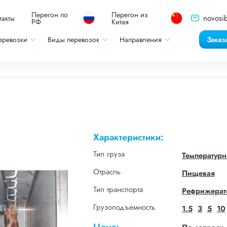
Перегон по
Перегон из
novosib
такты
РФ
Китая
еревозки
Виды перевозок
Направления
Заказ
Характеристики:
Тип груза
Температур
Отрасль
Пищевая
Тип транспорта
Рефрижерат
Грузоподъемность
1.5
3
5
10