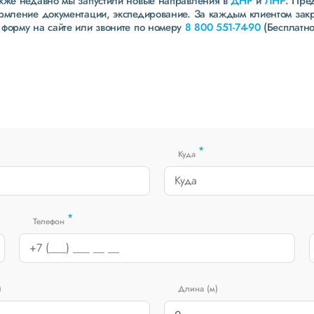
акже недавно мы запустили новые направления в
ДНР
и
ЛНР
. Пре
ормление документации, экспедирование. За каждым клиентом зак
 форму на сайте или звоните по номеру
8 800 551-74-90
(Бесплатно
*
Куда
*
Телефон
)
Длина (м)