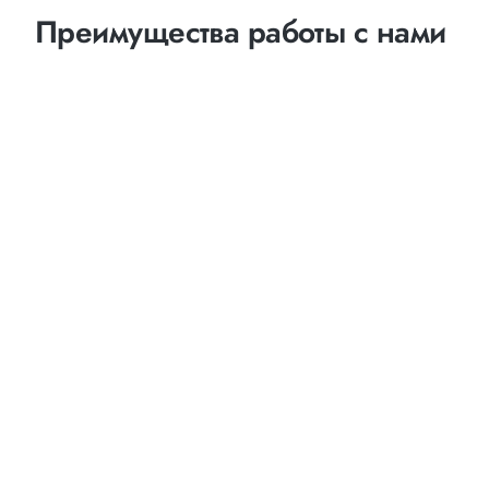
Преимущества работы с нами
Оптимизация
маршрутов
выбор наименее затратных и наиболее коротких
путей следования
возможность индивидуального маршрута с
посещением и выгрузкой товара в нескольких
точках