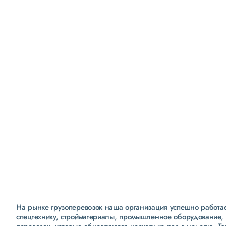
Удобная и безопасная
бухгалтерия
полностью «белая бухгалтерия»
ежемесячные сверки расчетов с клиентами
интеграция заявок с 1С
На рынке грузоперевозок наша организация успешно работает
спецтехнику, стройматериалы, промышленное оборудование, 