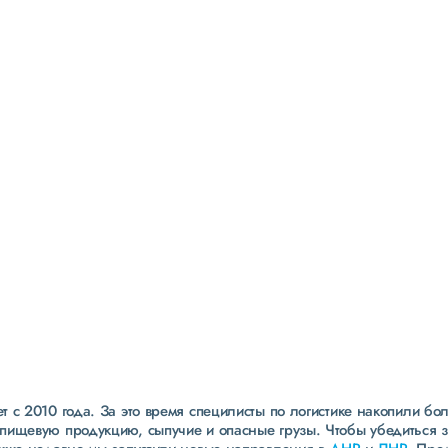
Страхование
всех грузов
страхование ответственности экспедитора до 40
000 000 рублей
ведущие страховые компании
собственная служба безопасности
 с 2010 года. За это время специлисты по логистике накопили бо
пищевую продукцию, сыпучие и опасные грузы. Чтобы убедиться 